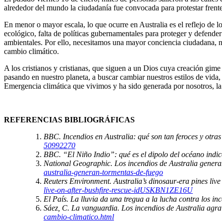
alrededor del mundo la ciudadanía fue convocada para protestar fr
En menor o mayor escala, lo que ocurre en Australia es el reflejo de l
ecológico, falta de políticas gubernamentales para proteger y defender
ambientales. Por ello, necesitamos una mayor conciencia ciudadana, n
cambio climático.
A los cristianos y cristianas, que siguen a un Dios cuya creación gim
pasando en nuestro planeta, a buscar cambiar nuestros estilos de vida
Emergencia climática que vivimos y ha sido generada por nosotros, 
REFERENCIAS BIBLIOGRÁFICAS
BBC. Incendios en Australia: qué son tan feroces y otra
50992270
BBC. “El Niño Indio”: qué es el dipolo del océano indic
National Geographic. Los incendios de Australia gener
australia-generan-tormentas-de-fuego
Reuters Environment. Australia’s dinosaur-era pines live
live-on-after-bushfire-rescue-idUSKBN1ZE16U
El País. La lluvia da una tregua a la lucha contra los i
Sáez, C. La vanguardia. Los incendios de Australia agr
cambio-climatico.html