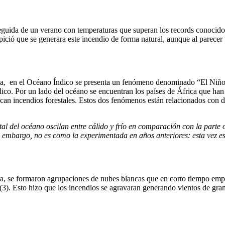
eguida de un verano con temperaturas que superan los records conocidos
ció que se generara este incendio de forma natural, aunque al parecer 
 en el Océano Índico se presenta un fenómeno denominado “El Niño Indi
dico.
Por un lado del océano se encuentran los países de África que han 
ocan incendios forestales. Estos dos fenómenos están relacionados con di
tal del océano oscilan entre cálido y frío en comparación con la parte
 embargo, no es como la experimentada en años anteriores: esta vez 
ra, se formaron agrupaciones de nubes blancas que en corto tiempo empe
(3)
.
Esto hizo que los incendios se agravaran generando vientos de gran