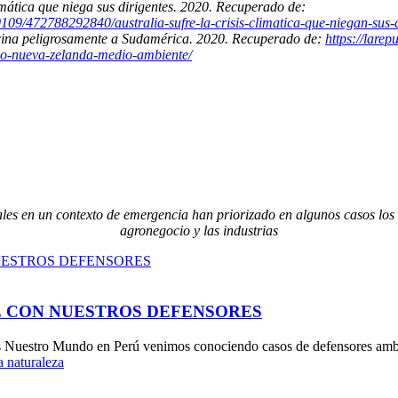
limática que niega sus dirigentes. 2020. Recuperado de:
09/472788292840/australia-sufre-la-crisis-climatica-que-niegan-sus-d
cina peligrosamente a Sudamérica. 2020. Recuperado de:
https://lare
co-nueva-zelanda-medio-ambiente/
es en un contexto de emergencia han priorizado en algunos casos los in
agronegocio y las industrias
E CON NUESTROS DEFENSORES
estro Mundo en Perú venimos conociendo casos de defensores ambiental