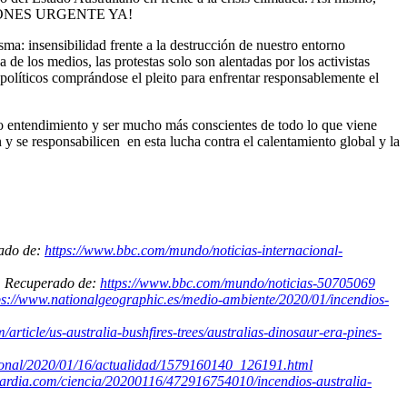
 ¡ACCIONES URGENTE YA!
ma: insensibilidad frente a la destrucción de nuestro entorno
de los medios, las protestas solo son alentadas por los activistas
olíticos comprándose el pleito para enfrentar responsablemente el
tro entendimiento y ser mucho más conscientes de todo lo que viene
y se responsabilicen en esta lucha contra el calentamiento global y la
rado de:
https://www.bbc.com/mundo/noticias-internacional-
19. Recuperado de:
https://www.bbc.com/mundo/noticias-50705069
ps://www.nationalgeographic.es/medio-ambiente/2020/01/incendios-
/article/us-australia-bushfires-trees/australias-dinosaur-era-pines-
acional/2020/01/16/actualidad/1579160140_126191.html
ardia.com/ciencia/20200116/472916754010/incendios-australia-