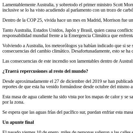
Lamentablemente Australia, y sobretodo el primer ministro Scott Morr
inclusive se lo ha visto acudiendo al parlamento con un trozo de carbó
Dentro de la COP 25, vivida hace un mes en Madrid, Morrison fue uno 
Tanto Australia, Estados Unidos, Japón y Brasil, quien causa conflict
responsabilidad mundial frente a la Emergencia Climática que enfren
Volviendo a Australia, los meteorólogos ya habían indicado que si se s
consecuencias del cambio climático. Desafortunadamente, esto se ha 
Las consecuencias de este incendio son lamentables dentro de Australi
¿Traerá repercusiones al resto del mundo?
Desde aproximadamente el 27 de diciembre del 2019 se han publicado 
reportes de que esta ha venido formándose desde octubre del mismo 
Esta masa de agua caliente ha sido vista por los mapas de calor y se 
por la zona.
Se espera que las aguas frías del pacífico sur, puedan enfriar esta mas
Un apunte final
El pasado viernes 10 de enero, miles de personas salieron a las calles 