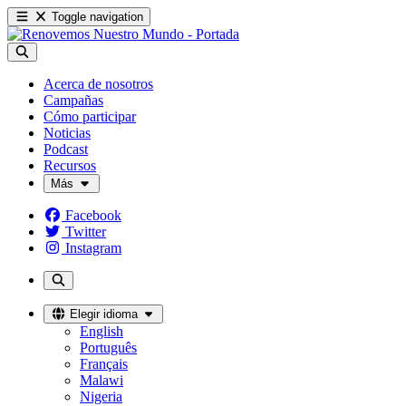
Toggle navigation
Acerca de nosotros
Campañas
Cómo participar
Noticias
Podcast
Recursos
Más
Facebook
Twitter
Instagram
Elegir idioma
English
Português
Français
Malawi
Nigeria