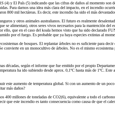
ERS
(4)
y El País
(5)
indicando que las cifras de daños al momento son de
uidas.
Para darnos una idea más clara del impacto, en el incendio ocur
aron 800 mil hectáreas. Es decir, este incendio ha sido el más devasta
guros y otros animales australianos. El futuro es realmente desalentad
que se alimentan), otros seres vivos necesarios para la mantención del
s por ello, que en el caso del koala hemos visto que ha sido decla
nsumido por el fuego. Es probable que ya haya especies extintas al mom
osistemas de bosques. El replantar árboles no es suficiente para decir
. Se convierte en un monocultivo de árboles. No es el mismo ecosistema
ltimas décadas, según el informe que fue emitido por el propio Departa
a temperatura ha ido subiendo desde aprox. 0,1ºC hasta más de 1ºC. Est
sminuir este aumento de temperatura global. Si con un aumento de un poc
vitar más daños?
enos 400 millones de toneladas de CO
2
(6)
, equivalente a todo el carbono
ecir que este incendio es tanto consecuencia como causa de que el cale