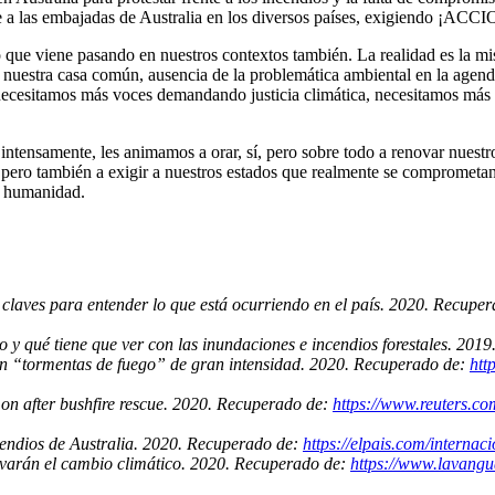
ente a las embajadas de Australia en los diversos países, exigiendo
o que viene pasando en nuestros contextos también. La realidad es la mis
 nuestra casa común, ausencia de la problemática ambiental en la agenda 
ecesitamos más voces demandando justicia climática, necesitamos más p
e intensamente, les animamos a orar, sí, pero sobre todo a renovar nues
, pero también a exigir a nuestros estados que realmente se comprometan 
la humanidad.
s claves para entender lo que está ocurriendo en el país. 2020. Recupe
o y qué tiene que ver con las inundaciones e incendios forestales. 20
an “tormentas de fuego” de gran intensidad. 2020. Recuperado de:
htt
 on after bushfire rescue. 2020. Recuperado de:
https://www.reuters.com
ncendios de Australia. 2020. Recuperado de:
https://elpais.com/intern
avarán el cambio climático. 2020. Recuperado de:
https://www.lavangu