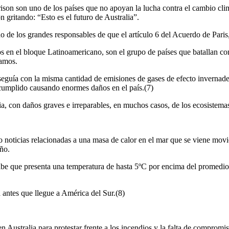
ison son uno de los países que no apoyan la lucha contra el cambio cli
n gritando: “Esto es el futuro de Australia”.
de los grandes responsables de que el artículo 6 del Acuerdo de Paris, 
os en el bloque Latinoamericano, son el grupo de países que batallan co
tamos.
eguía con la misma cantidad de emisiones de gases de efecto invernadero
cumplido causando enormes daños en el país.
(7)
a, con daños graves e irreparables, en muchos casos, de los ecosistemas
noticias relacionadas a una masa de calor en el mar que se viene movi
año.
sabe que presenta una temperatura de hasta 5ºC por encima del promedio.
a antes que llegue a América del Sur.
(8)
en Australia para protestar frente a los incendios y la falta de compromis