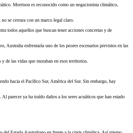
mático. Morrison es reconocido como un negacionista climático,
no se cerrara con un marco legal claro.
ntra todos aquellos que buscan tener acciones concretas y de
, Australia enfrentaría uno de los peores escenarios previstos en las
 y de las vidas que moraban en esos territorios.
endo hacia el Pacífico Sur, América del Sur. Sin embargo, hay
 Al parecer ya ha traído daños a los seres acuáticos que han estado
o del Estado Australiano en frente a la crisis climática. Así mismo,