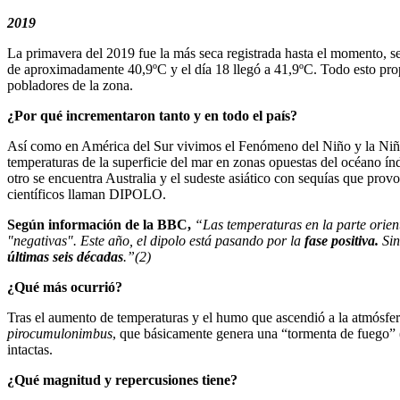
2019
La primavera del 2019 fue la más seca registrada hasta el momento, s
de aproximadamente 40,9ºC y el día 18 llegó a 41,9ºC. Todo esto propi
pobladores de la zona.
¿Por qué incrementaron tanto y en todo el país?
Así como en América del Sur vivimos el Fenómeno del Niño y la Niña,
temperaturas de la superficie del mar en zonas opuestas del océano ín
otro se encuentra Australia y el sudeste asiático con sequías que prov
científicos llaman DIPOLO.
Según información de la BBC,
“
Las temperaturas en la parte orien
"negativas". Este año, el dipolo está pasando por la
fase positiva.
Sin
últimas seis décadas
.”
(2)
¿Qué más ocurrió?
Tras el aumento de temperaturas y el humo que ascendió a la atmósfe
pirocumulonimbus
, que básicamente genera una “tormenta de fuego”
intactas.
¿Qué magnitud y repercusiones tiene?