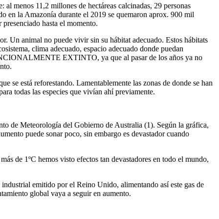
: al menos 11,2 millones de hectáreas calcinadas, 29 personas
rido en la Amazonía durante el 2019 se quemaron aprox. 900 mil
dor presenciado hasta el momento.
or. Un animal no puede vivir sin su hábitat adecuado. Estos hábitats
 ecosistema, clima adecuado, espacio adecuado donde puedan
rado FUNCIONALMENTE EXTINTO, ya que al pasar de los años ya no
ento.
 que se está reforestando. Lamentablemente las zonas de donde se han
 para todas las especies que vivían ahí previamente.
mento de Meteorología del Gobierno de Australia
(1)
.
Según la gráfica,
e aumento puede sonar poco, sin embargo es devastador cuando
o más de 1ºC hemos visto efectos tan devastadores en todo el mundo,
 industrial emitido por el Reino Unido, alimentando así este gas de
ntamiento global vaya a seguir en aumento.