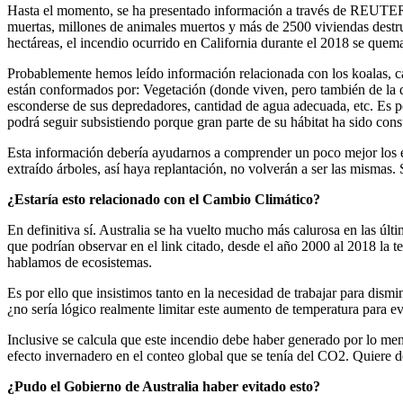
Hasta el momento, se ha presentado información a través de REUT
muertas, millones de animales muertos y más de 2500 viviendas destr
hectáreas, el incendio ocurrido en California durante el 2018 se quem
Probablemente hemos leído información relacionada con los koalas, can
están conformados por: Vegetación (donde viven, pero también de la 
esconderse de sus depredadores, cantidad de agua adecuada, etc. E
podrá seguir subsistiendo porque gran parte de su hábitat ha sido co
Esta información debería ayudarnos a comprender un poco mejor los ec
extraído árboles, así haya replantación, no volverán a ser las mismas
¿Estaría esto relacionado con el Cambio Climático?
En definitiva sí. Australia se ha vuelto mucho más calurosa en las ú
que podrían observar en el link citado, desde el año 2000 al 2018 l
hablamos de ecosistemas.
Es por ello que insistimos tanto en la necesidad de trabajar para di
¿no sería lógico realmente limitar este aumento de temperatura para e
Inclusive se calcula que este incendio debe haber generado por lo m
efecto invernadero en el conteo global que se tenía del CO
2
. Quiere d
¿Pudo el Gobierno de Australia haber evitado esto?