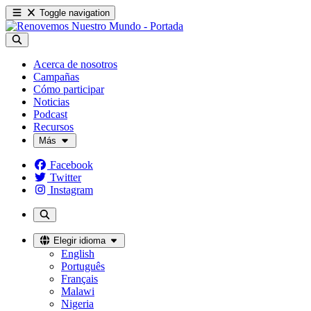
Toggle navigation
Acerca de nosotros
Campañas
Cómo participar
Noticias
Podcast
Recursos
Más
Facebook
Twitter
Instagram
Elegir idioma
English
Português
Français
Malawi
Nigeria