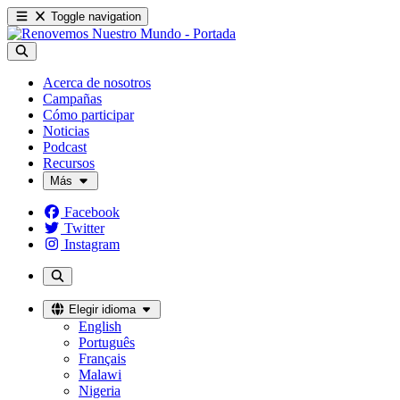
Toggle navigation
Acerca de nosotros
Campañas
Cómo participar
Noticias
Podcast
Recursos
Más
Facebook
Twitter
Instagram
Elegir idioma
English
Português
Français
Malawi
Nigeria