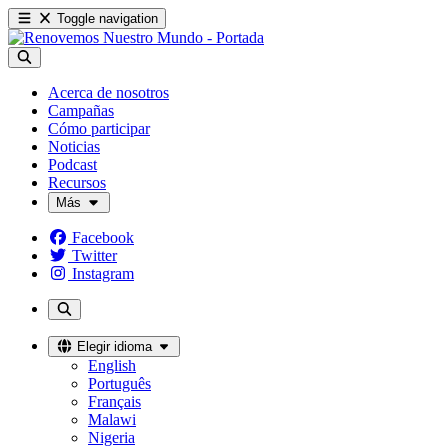
Toggle navigation
Acerca de nosotros
Campañas
Cómo participar
Noticias
Podcast
Recursos
Más
Facebook
Twitter
Instagram
Elegir idioma
English
Português
Français
Malawi
Nigeria