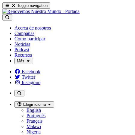
Toggle navigation
Acerca de nosotros
Campañas
Cómo participar
Noticias
Podcast
Recursos
Más
Facebook
Twitter
Instagram
Elegir idioma
English
Português
Français
Malawi
Nigeria