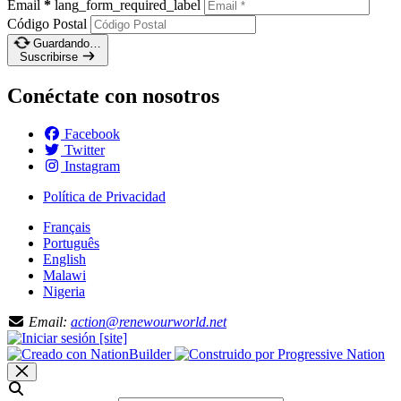
Email
*
lang_form_required_label
Código Postal
Guardando…
Suscribirse
Conéctate con nosotros
Facebook
Twitter
Instagram
Política de Privacidad
Français
Português
English
Malawi
Nigeria
Email:
action@renewourworld.net