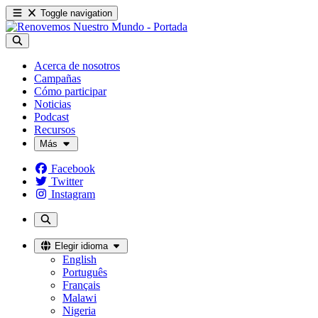
Toggle navigation
Acerca de nosotros
Campañas
Cómo participar
Noticias
Podcast
Recursos
Más
Facebook
Twitter
Instagram
Elegir idioma
English
Português
Français
Malawi
Nigeria