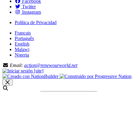
Facebook
Twitter
Instagram
Política de Privacidad
Français
Português
English
Malawi
Nigeria
Email:
action@renewourworld.net
Ingrese su consulta
Buscar
Resultado de búsquedas para [term]
No se encontraron resultados.
Cargando…