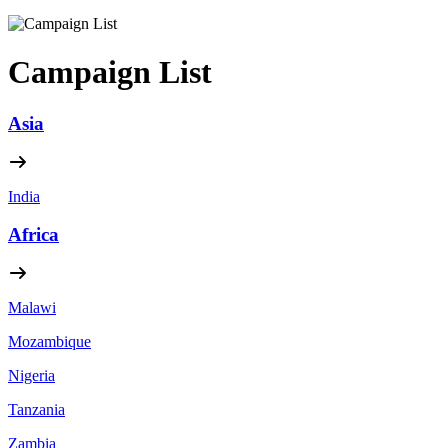
Campaign List
Asia
India
Africa
Malawi
Mozambique
Nigeria
Tanzania
Zambia